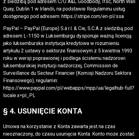
z siedzibą pod adresem C/O A&L Goodbody, Ifsc, North Wall
Quay, Dublin 1 w Irlandii, na podstawie Regulaminu usług
dostępnego pod adresem: https://stripe.com/en-pl/ssa
PayPal – PayPal (Europe) S.à r.l. & Cie, S.C.A z siedzibą pod
adresem L-1150 w Luksemburgu dysponuje ważną licencją
jako luksemburska instytucja kredytowa w rozumieniu
artykułu 2 ustawy o sektorze finansowym z 5 kwietnia 1993
roku w wersji poprawionej i podlega ścisłemu nadzorowi
luksemburskiej instytucji nadzorczej, Commission de
Surveillance du Secteur Financier (Komisji Nadzoru Sektora
Finansowego), regulamin:
https://www.paypal.com/pl/webapps/mpp/ua/legalhub-full?
locale.x=pl_PL
§ 4. USUNIĘCIE KONTA
Umowa na korzystanie z Konta zawarta jest na czas
nieoznaczony, do czasu usunięcia Konta. Konto może zostać