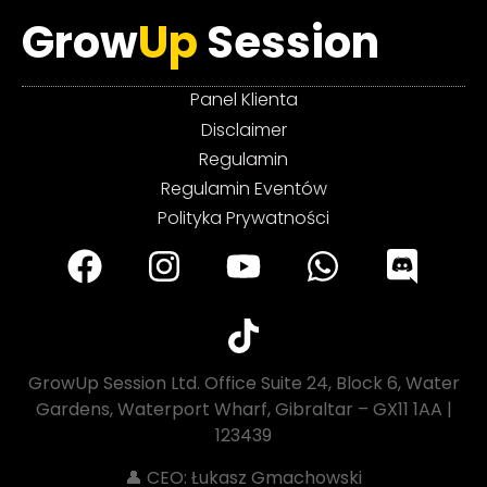
Grow
Up
Session
Panel Klienta
Disclaimer
Regulamin
Regulamin Eventów
Polityka Prywatności
GrowUp Session Ltd. Office Suite 24, Block 6, Water
Gardens, Waterport Wharf, Gibraltar – GX11 1AA |
123439
👤 CEO: Łukasz Gmachowski